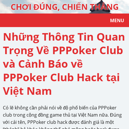
CHƠI ĐÚNG, CHIẾN THẮNG
MENU
Những Thông Tin Quan
Trọng Về PPPoker Club
và Cảnh Báo về
PPPoker Club Hack tại
Việt Nam
Có lẽ không cần phải nói về độ phổ biến của PPPoker
club trong cộng đồng game thủ tại Việt Nam nữa. Đúng
với cái tên, PPPoker club hack được đánh giá là một