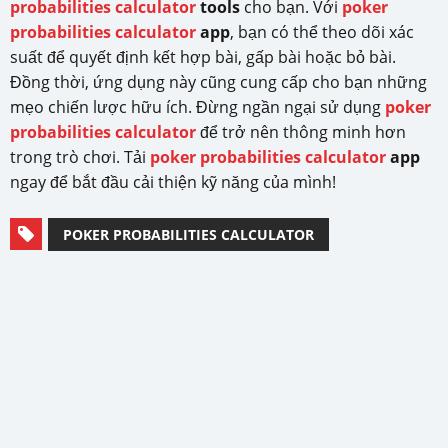
probabilities calculator
tools
cho bạn. Với
poker
probabilities calculator
app
, bạn có thể theo dõi xác
suất để quyết định kết hợp bài, gấp bài hoặc bỏ bài.
Đồng thời, ứng dụng này cũng cung cấp cho bạn những
mẹo chiến lược hữu ích. Đừng ngần ngại sử dụng
poker
probabilities calculator
để trở nên thông minh hơn
trong trò chơi. Tải
poker probabilities calculator
app
ngay để bắt đầu cải thiện kỹ năng của mình!
POKER PROBABILITIES CALCULATOR