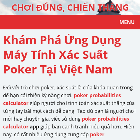
CHƠI ĐÚNG, CHIẾN THẮNG
MENU
Khám Phá Ứng Dụng
Máy Tính Xác Suất
Poker Tại Việt Nam
Đối với trò chơi poker, xác suất là chìa khóa quan trọng
để bạn cải thiện kỹ năng chơi.
poker probabilities
calculator
giúp người chơi tính toán xác suất thắng của
từng tay bài một cách dễ dàng. Tạo dù bạn là người chơi
mới hay chuyên gia, việc sử dụng
poker probabilities
calculator
app
giúp bạn cạnh tranh hiệu quả hơn. Hiện
nay, có rất nhiều ứng dụng cung cấp
poker