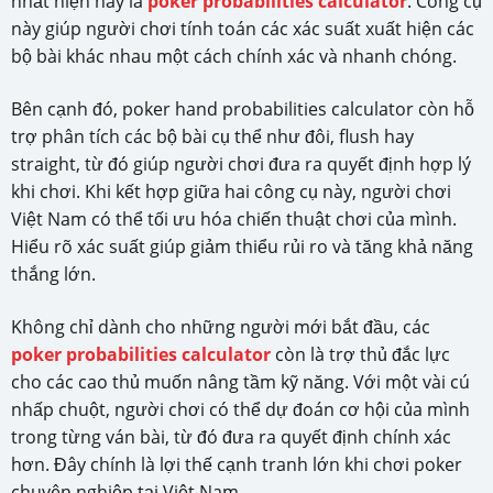
nhất hiện nay là
poker probabilities calculator
. Công cụ
này giúp người chơi tính toán các xác suất xuất hiện các
bộ bài khác nhau một cách chính xác và nhanh chóng.
Bên cạnh đó, poker hand probabilities calculator còn hỗ
trợ phân tích các bộ bài cụ thể như đôi, flush hay
straight, từ đó giúp người chơi đưa ra quyết định hợp lý
khi chơi. Khi kết hợp giữa hai công cụ này, người chơi
Việt Nam có thể tối ưu hóa chiến thuật chơi của mình.
Hiểu rõ xác suất giúp giảm thiểu rủi ro và tăng khả năng
thắng lớn.
Không chỉ dành cho những người mới bắt đầu, các
poker probabilities calculator
còn là trợ thủ đắc lực
cho các cao thủ muốn nâng tầm kỹ năng. Với một vài cú
nhấp chuột, người chơi có thể dự đoán cơ hội của mình
trong từng ván bài, từ đó đưa ra quyết định chính xác
hơn. Đây chính là lợi thế cạnh tranh lớn khi chơi poker
chuyên nghiệp tại Việt Nam.