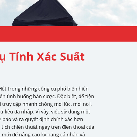
ụ Tính Xác Suất
. Một trong những công cụ phổ biến hiện
rên tình huống bàn cược. Đặc biệt, để tiện
 truy cập nhanh chóng mọi lúc, mọi nơi.
 liệu đã nhập. Vì vậy, việc sử dụng một
 báo và ra quyết định chính xác hơn
 tích chiến thuật ngay trên điện thoại của
n mới để nâng cao kỹ năng cá nhân và