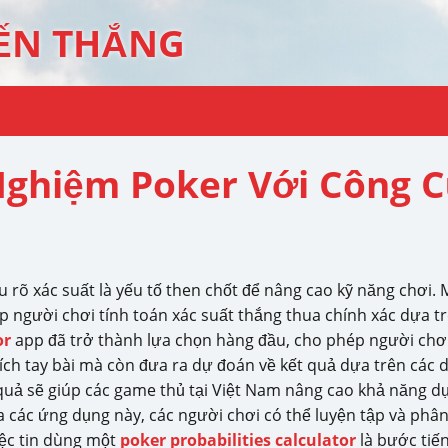
IẾN THẮNG
Nghiệm Poker Với Công C
iểu rõ xác suất là yếu tố then chốt để nâng cao kỹ năng chơi
úp người chơi tính toán xác suất thắng thua chính xác dựa t
or
app đã trở thành lựa chọn hàng đầu, cho phép người chơi
ch tay bài mà còn đưa ra dự đoán về kết quả dựa trên các dữ
uả sẽ giúp các game thủ tại Việt Nam nâng cao khả năng dự
a các ứng dụng này, các người chơi có thể luyện tập và phân
iệc tin dùng một
poker probabilities calculator
là bước tiế