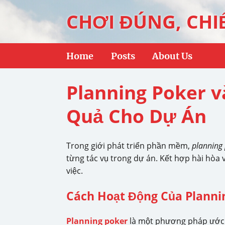
CHƠI ĐÚNG, CH
Home
Posts
About Us
Planning Poker 
Quả Cho Dự Án
Trong giới phát triển phần mềm,
planning
từng tác vụ trong dự án. Kết hợp hài hò
việc.
Cách Hoạt Động Của
Planni
Planning poker
là một phương pháp ước l