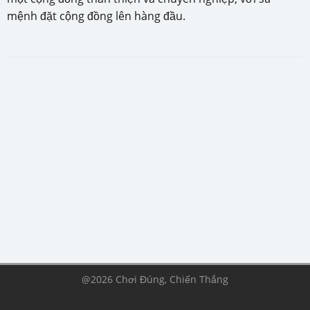
mệnh đặt cộng đồng lên hàng đầu.
@2026 Chơi Đúng, Chiến Thắng