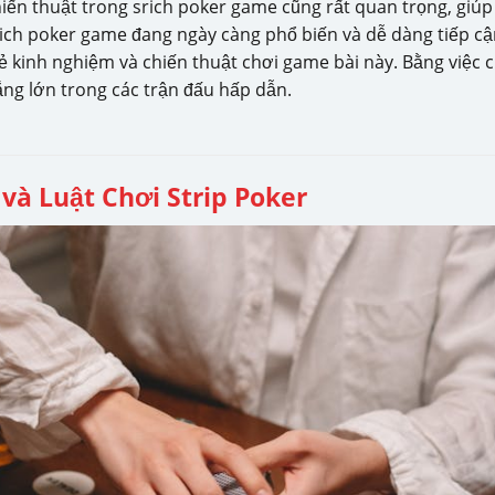
iến thuật trong srich poker game cũng rất quan trọng, giú
srich poker game đang ngày càng phổ biến và dễ dàng tiếp c
sẻ kinh nghiệm và chiến thuật chơi game bài này. Bằng việc
ắng lớn trong các trận đấu hấp dẫn.
và Luật Chơi Strip Poker