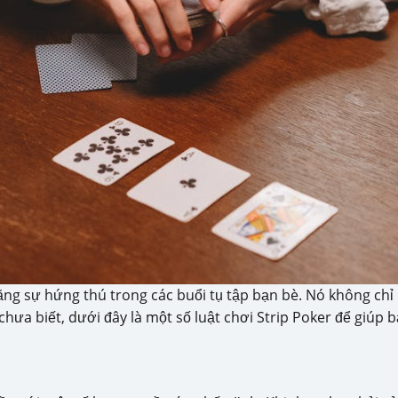
 tăng sự hứng thú trong các buổi tụ tập bạn bè. Nó không ch
hưa biết, dưới đây là một số luật chơi Strip Poker để giúp b