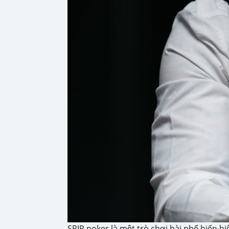
SRIP poker là một trò chơi bài phổ biến hi