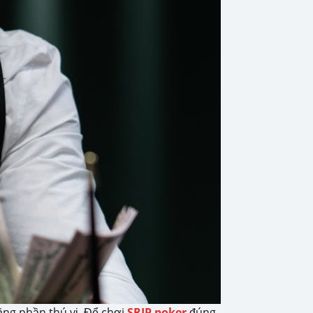
tăng phần thú vị. Để chơi
SRIP poker
đúng