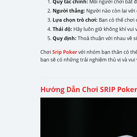
Quy tắc chính:
Mỗi người chơi bắt đ
Người thắng:
Người nào còn lại với 
Lựa chọn trò chơi:
Bạn có thể chơi 
Thái độ:
Hãy luôn giữ không khí vui 
Quy định:
Thoả thuận với nhau về s
Chơi
Srip Poker
với nhóm bạn thân có thể 
bạn sẽ có những trải nghiệm thú vị và vui 
Hướng Dẫn Chơi SRIP Poker