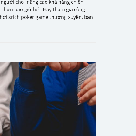
p người chơi nâng cao khả năng chiến
ận hơn bao giờ hết. Hãy tham gia cộng
 chơi srich poker game thường xuyên, bạn