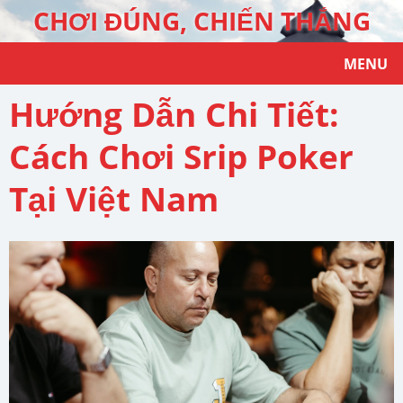
CHƠI ĐÚNG, CHIẾN THẮNG
MENU
Hướng Dẫn Chi Tiết:
Cách Chơi Srip Poker
Tại Việt Nam