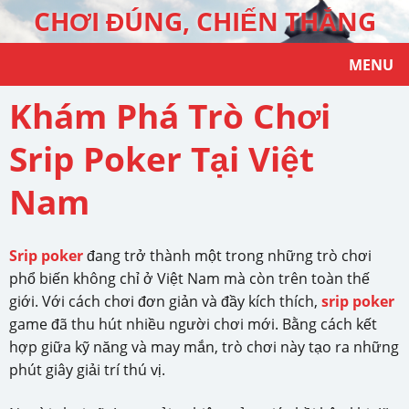
CHƠI ĐÚNG, CHIẾN THẮNG
MENU
Khám Phá Trò Chơi
Srip Poker Tại Việt
Nam
Srip poker
đang trở thành một trong những trò chơi
phổ biến không chỉ ở Việt Nam mà còn trên toàn thế
giới. Với cách chơi đơn giản và đầy kích thích,
srip poker
game đã thu hút nhiều người chơi mới. Bằng cách kết
hợp giữa kỹ năng và may mắn, trò chơi này tạo ra những
phút giây giải trí thú vị.