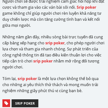
Người chơi sẽ được trải nghiệm cảm giác hồi hộp khi đặt
cược và tham gia vào các ván bài sôi nổi.
Srip poker
game không chỉ giúp người chơi rèn luyện khả năng tư
duy chiến lược mà còn tăng cường tình bạn và kết nối
giữa mọi người.
Những năm gần đây, nhiều sòng bài trực tuyến đã cung
cấp bảng xếp hạng cho
srip poker
, cho phép người chơi
lựa chọn và tham gia nhanh chóng. Sự phát triển của
công nghệ thông tin đã tạo điều kiện thuận lợi cho việc
tiếp cận trò chơi
srip poker
nhằm mở rộng đối tượng
người chơi.
Tóm lại,
srip poker
là một lựa chọn không thể bỏ qua
cho những ai yêu thích thử thách và mong muốn trải
nghiệm những giây phút thú vị cùng bạn bè.
SRIP POKER